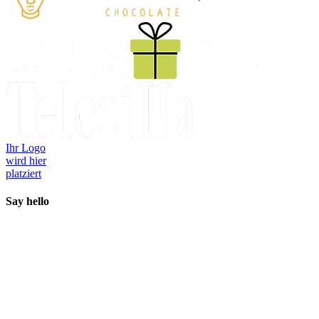
Ihr Logo
wird hier
platziert
Say
hello